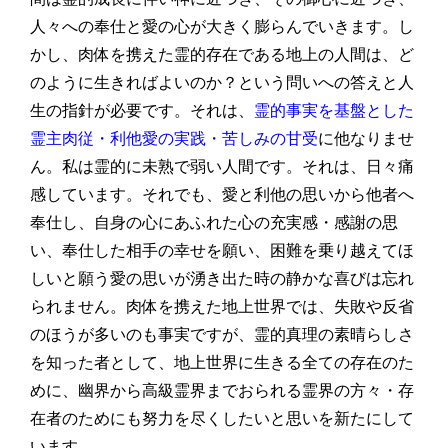
人々への奉仕と愛の心が大きく膨らんでいきます。し
かし、肉体を携えた霊的存在である地上の人間は、ど
のように生きればよいのか？という問いへの答えと人
生の指針が必要です。それは、
霊的事実を基盤とした
霊主肉従・利他愛の実践・苦しみの甘受
に他なりませ
ん。私は霊的に未熟で弱い人間です。それは、日々痛
感しています。それでも、愛と利他の思いから他者へ
奉仕し、自身の心にあふれた心の充実感・感謝の思
い、奉仕した相手の幸せを願い、困難を乗り越えてほ
しいと願う愛の思いが湧き出た時の静かな喜びは忘れ
られません。肉体を携えた地上世界では、失敗や反省
のほうが多いのも事実ですが、霊的真理の素晴らしさ
を知った者として、地上世界に生きる全ての存在のた
めに、幽界から高級霊界までおられる霊界の方々・存
在者のためにも努力を尽くしたいと思いを新たにして
います。