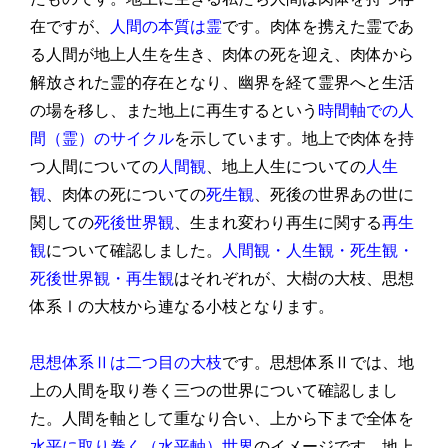
在ですが、
人間の本質は霊
です。肉体を携えた霊であ
る人間が地上人生を生き、肉体の死を迎え、肉体から
解放された霊的存在となり、幽界を経て霊界へと生活
の場を移し、また地上に再生するという
時間軸での人
間（霊）のサイクル
を示しています。地上で肉体を持
つ人間についての
人間観
、地上人生についての
人生
観
、肉体の死についての
死生観
、死後の世界あの世に
関しての
死後世界観
、生まれ変わり再生に関する
再生
観
について確認しました。
人間観・人生観・死生観・
死後世界観・再生観
はそれぞれが、大樹の大枝、思想
体系Ⅰの大枝から連なる小枝となります。
思想体系Ⅱは二つ目の大枝
です。思想体系Ⅱでは、地
上の人間を取り巻く三つの世界について確認しまし
た。人間を軸として重なり合い、上から下まで全体を
水平に取り巻く（水平軸）世界
のイメージです。地上