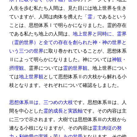
人生を歩む私たち人間は、見た目には地上世界を生き
ていますが、人間は肉体を携えた
「霊」
であるという
ことは、思想体系Ⅰで明らかになりました。霊的存在
である私たち地上の人間は、
地上世界と同時に、霊界
（霊的世界）と全ての存在を創られた神・神の世界と
いう三つの世界
に取り巻かれていることが、思想体系
Ⅱによって明らかになりました。神については
神観・
摂理観
、霊界については
霊的世界観
、地上世界につい
ては
地上世界観
として思想体系Ⅱの大枝から解れる小
枝となります。それぞれについて確認をしました。
思想体系Ⅲは、三つめの大枝
です。思想体系Ⅲは、人
間を中心とした
霊的成長と実践軸
です。その内容は主
に三つで示されます。大樹では思想体系Ⅲの大枝から
連なる小枝になりますが、その内容は
霊主肉従の努
力・利他愛の実践・苦しみの甘受
となります。その他