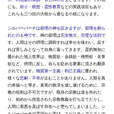
にも、
祈り・瞑想・霊性教育
などの実践項目もあり、
これらも三つ目の大枝から連なる小枝になります。
シルバーバーチは節理の神を説きますが、節理を創ら
れたのも神です。
神の節理は
完全無欠、完璧な法則
で
す。人間はその摂理に調和すれば幸せを味わい、反す
れば苦しみとなって自身に返ってきます。霊的無知に
覆われた地上世界は、物質欲・金銭欲・権勢欲・名誉
欲など、摂理に反し、自らを貶める要素に流され翻弄
されています。
物質第一主義・利己主義
に覆われ、
様々な
悲劇・不幸
が止むことがありません。人類を真
の幸福へと導き、真実の救済を成し遂げるために、宗
教の役割は不可欠ですが、既存の宗教は道を外れた
り、初めから捏造された宗教教義を打ち立てたりし、
人間に害悪を及ぼす存在へと堕ちてしまいました。シ
ルバーバーチの霊訓から学び、スピリチュアリズムの