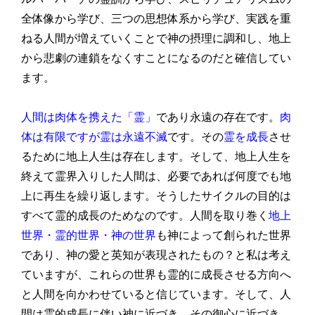
全体像から学び、三つの思想体系から学び、実践を重
ねる人間が増えていくことで神の摂理に調和し、地上
から悲劇の連鎖をなくすことになるのだと確信してい
ます。
人間は肉体を携えた「霊」
であり永遠の存在です。
肉
体は有限ですが霊は永遠不滅
です。その
霊を成長
させ
るために地上人生は存在します。そして、地上人生を
終えて霊界入りした人間は、必要であれば何度でも地
上に再生を繰り返します。そうしたサイクルの目的は
すべて霊的成長のためなのです。人間を取り巻く
地上
世界・霊的世界・神の世界
も神によって創られた世界
であり、神の愛と英知が表現されたもの？と私は考え
ていますが、これらの世界も霊的に成長させる方向へ
と人間を向かわせていると信じています。そして、人
間は霊的成長に伴い神に近づき、その御心に近づき、