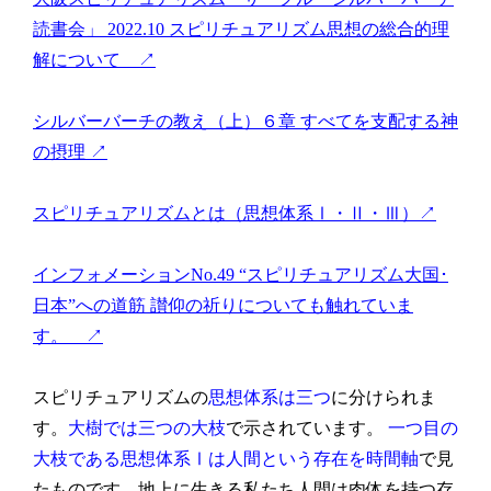
読書会」 2022.10 スピリチュアリズム思想の総合的理
解について ↗
シルバーバーチの教え（上）６章 すべてを支配する神
の摂理 ↗
スピリチュアリズムとは（思想体系Ⅰ・Ⅱ・Ⅲ）↗
インフォメーションNo.49 “スピリチュアリズム大国･
日本”への道筋 讃仰の祈りについても触れていま
す。 ↗
スピリチュアリズムの
思想体系は三つ
に分けられま
す。
大樹では三つの大枝
で示されています。
一つ目の
大枝である思想体系Ⅰは人間という存在を時間軸
で見
たものです。地上に生きる私たち人間は肉体を持つ存